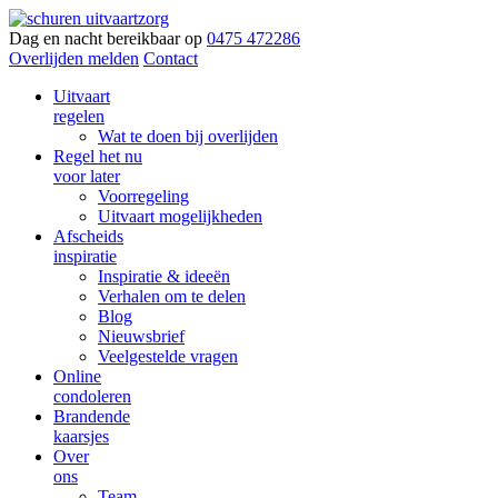
Dag en nacht bereikbaar op
0475 472286
Overlijden melden
Contact
Uitvaart
regelen
Wat te doen bij overlijden
Regel het nu
voor later
Voorregeling
Uitvaart mogelijkheden
Afscheids
inspiratie
Inspiratie & ideeën
Verhalen om te delen
Blog
Nieuwsbrief
Veelgestelde vragen
Online
condoleren
Brandende
kaarsjes
Over
ons
Team