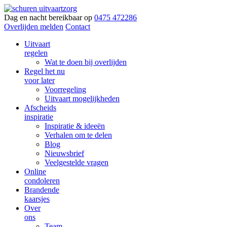
Dag en nacht bereikbaar op
0475 472286
Overlijden melden
Contact
Uitvaart
regelen
Wat te doen bij overlijden
Regel het nu
voor later
Voorregeling
Uitvaart mogelijkheden
Afscheids
inspiratie
Inspiratie & ideeën
Verhalen om te delen
Blog
Nieuwsbrief
Veelgestelde vragen
Online
condoleren
Brandende
kaarsjes
Over
ons
Team