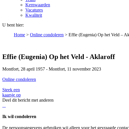
Kernwaarden
Vacatures
Kwaliteit
U bent hier:
Home
>
Online condoleren
>
Effie (Eugenia) Op het Veld – Ak
Effie (Eugenia) Op het Veld - Aklaroff
Montfort, 28 april 1957 - Montfort, 11 november 2023
Online condoleren
Steek een
kaarsje op
Deel dit bericht met anderen
Ik wil condoleren
De persoonsgegevens gebruiken wij alleen voor het gevraagde contac